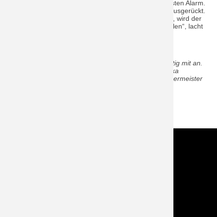
Nun wartet der tagesleuchtfarbene VW auf seinen ersten Alarm.
„Zu 46 Einsätzen ist der Audi in diesem Jahr bereits ausgerückt.
Wenn die Häufigkeit der Alarmierungen so weitergeht, wird der
Kilometerzähler des Neuen zackig in die Höhe schnellen“, lacht
Irrenhauser-Kress.
Details - hier klicken
Bild: Die Stadt packt beim Einräumen des Neuen kräftig mit an.
V.l.: Kommandant Manfred Irrenhauser-Kress, Angelika
Schweiger, Stv. Kommandant Ralf Schlingmann, Bürgermeister
Karlheinz Stephan
ZURÜCK
Kontakt
Im NOTFALL IMMER die 112 wählen!
Feuerwehr Stadt Schrobenhausen
Hörzhausener Straße 12
86529 Schrobenhausen
Tel.: 08252 / 889025