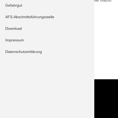
Freunden, Familie und Bekannten das Thema präsenter macht!
Gefahrgut
AFS-Abschnittsführungsstelle
Download
Impressum
Datenschutzerklärung
ZURÜCK
Kontakt
Im NOTFALL IMMER die 112 wählen!
Feuerwehr Stadt Schrobenhausen
Hörzhausener Straße 12
86529 Schrobenhausen