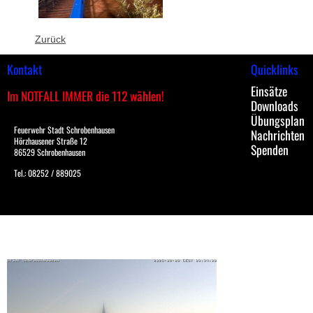
Zurück
Kontakt
Quicklinks
Einsätze
Im NOTFALL IMMER die 112 wählen!
Downloads
Übungsplan
Feuerwehr Stadt Schrobenhausen
Nachrichten
Hörzhausener Straße 12
Spenden
86529 Schrobenhausen
Tel.: 08252 / 889025