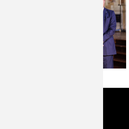
ZURÜCK
Kontakt
Im NOTFALL IMMER die 112 wählen!
Feuerwehr Stadt Schrobenhausen
Hörzhausener Straße 12
86529 Schrobenhausen