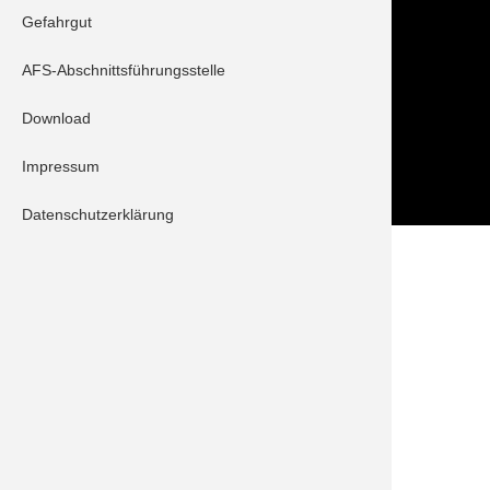
Gefahrgut
Tel.: 08252 / 889025
Folge uns auch auf
AFS-Abschnittsführungsstelle
Download
Impressum
Datenschutzerklärung