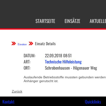
NAVIGATION
STARTSEITE
EINSÄTZE
AKTUELL
ÜBERSPRINGEN
Einsatz Details
Einsätze
DATUM:
22.09.2018 08:51
ART:
Technische Hilfeleistung
ORT:
Schrobenhausen - Högenauer Weg
Auslaufende Betriebsstoffe mussten gebunden werde
Anhänger gerutscht ist.
Zurück
Kontakt
Quicklinks