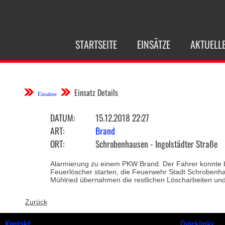
NAVIGATION
STARTSEITE
EINSÄTZE
AKTUELL
ÜBERSPRINGEN
Einsatz Details
Einsätze
DATUM:
15.12.2018 22:27
ART:
Brand
ORT:
Schrobenhausen - Ingolstädter Straße
Alarmierung zu einem PKW Brand. Der Fahrer konnte be
Feuerlöscher starten, die Feuerwehr Stadt Schrobenh
Mühlried übernahmen die restlichen Löscharbeiten und 
Zurück
Kontakt
Quicklinks