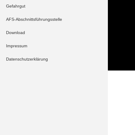
Hörzhausener Straße 12
Gefahrgut
86529 Schrobenhausen
Tel.: 08252 / 889025
AFS-Abschnittsführungsstelle
Folge uns auch auf
Download
Impressum
Datenschutzerklärung