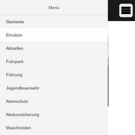
Menü
Startseite
Einsätze
Aktuelles
Fuhrpark
Führung
Jugendfeuerwehr
Atemschutz
DATUM:
14.01.2019 07:19
Absturzsicherung
ART:
Verkehrsunfall
ORT:
Brunnen - Niederarnbach
Maschinisten