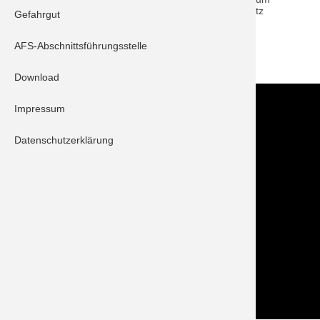
und das Fahrzeug konnte eigenständig den Parkplatz
Gefahrgut
verlassen.
AFS-Abschnittsführungsstelle
ZURÜCK
Download
Kontakt
Impressum
Im NOTFALL IMMER die 112 wählen!
Datenschutzerklärung
Feuerwehr Stadt Schrobenhausen
Hörzhausener Straße 12
86529 Schrobenhausen
Tel.: 08252 / 889025
Folge uns auch auf