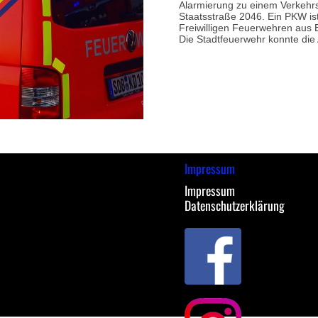
Alarmierung zu einem Verkehrs
Staatsstraße 2046. Ein PKW is
Freiwilligen Feuerwehren aus 
Die Stadtfeuerwehr konnte die
Impressum
Impressum
Datenschutzerklärung