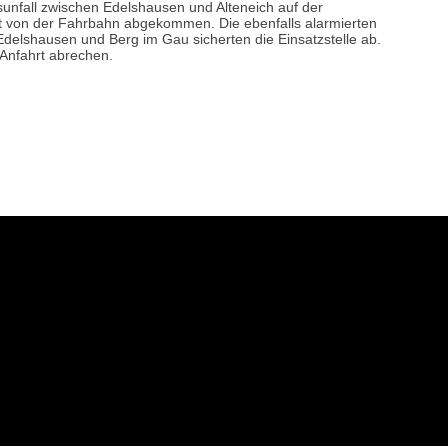
unfall zwischen Edelshausen und Alteneich auf der
t von der Fahrbahn abgekommen. Die ebenfalls alarmierten
Edelshausen und Berg im Gau sicherten die Einsatzstelle ab.
 Anfahrt abrechen.