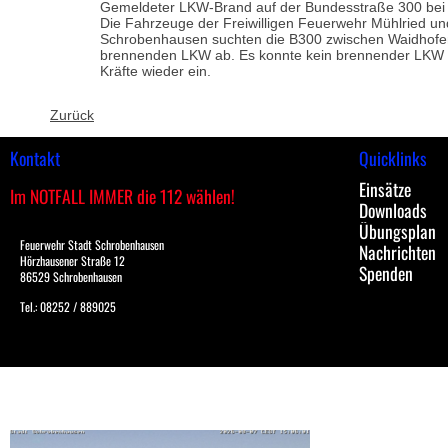
Gemeldeter LKW-Brand auf der Bundesstraße 300 bei
Die Fahrzeuge der Freiwilligen Feuerwehr Mühlried u
Schrobenhausen suchten die B300 zwischen Waidhof
brennenden LKW ab. Es konnte kein brennender LKW a
Kräfte wieder ein.
Zurück
Kontakt
Quicklinks
Einsätze
Im NOTFALL IMMER die 112 wählen!
Downloads
Übungsplan
Feuerwehr Stadt Schrobenhausen
Nachrichten
Hörzhausener Straße 12
Spenden
86529 Schrobenhausen
Tel.: 08252 / 889025