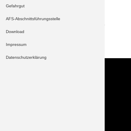
Gefahrgut
Schrobenhausen 11/1
AFS-Abschnittsführungsstelle
Anforderung zu einer zu einer verschlossenen Türe.
Die Türe wurde geöffnet und die Feuerwehr konnte
Download
wieder abrücken.
Impressum
ZURÜCK
Datenschutzerklärung
Kontakt
Im NOTFALL IMMER die 112 wählen!
Feuerwehr Stadt Schrobenhausen
Hörzhausener Straße 12
86529 Schrobenhausen
Tel.: 08252 / 889025
Folge uns auch auf