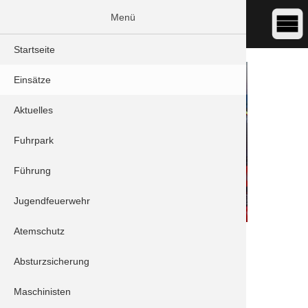
Menü
Startseite
Einsätze
Aktuelles
Fuhrpark
Führung
Jugendfeuerwehr
Atemschutz
DATUM:
08.02.2020 17:00
ART:
Türöffnung
Absturzsicherung
ORT:
Schrobenhausen - Herzoganger
Maschinisten
Fahrzeuge: