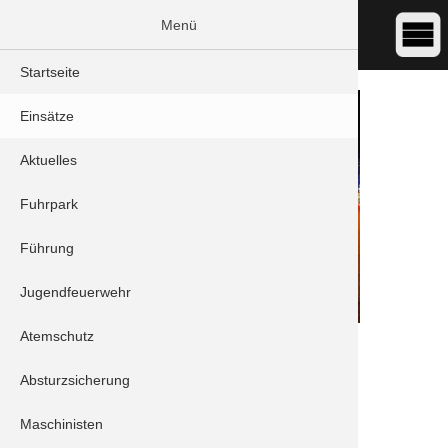
Menü
Startseite
Einsätze
Aktuelles
Fuhrpark
Führung
Jugendfeuerwehr
Atemschutz
DATUM:
24.02.2020 04:33
ART:
Verkehrsunfall
Absturzsicherung
ORT:
Waidhofen - B300
Maschinisten
Fahrzeuge: