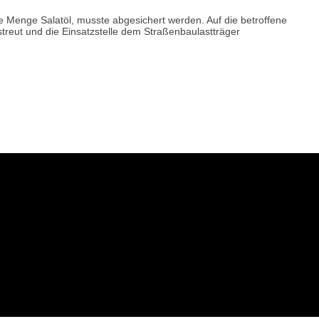
e Menge Salatöl, musste abgesichert werden. Auf die betroffene
streut und die Einsatzstelle dem Straßenbaulastträger