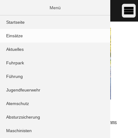
Menü
Startseite
Einsätze
Aktuelles
Fuhrpark
Führung
Jugendfeuerwehr
Atemschutz
DATUM:
28.11.2020 19:30
ART:
Sonstiges - Sonstige Hilfeleistung
Absturzsicherung
ORT:
Schrobenhausen/Mühlried - Johannes-Brahms
Straße
Maschinisten