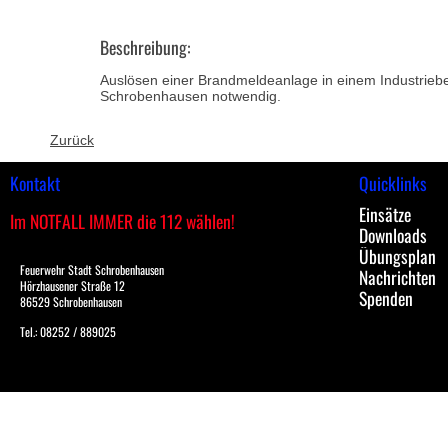
Beschreibung:
Auslösen einer Brandmeldeanlage in einem Industriebet
Schrobenhausen notwendig.
Zurück
Kontakt
Quicklinks
Einsätze
Im NOTFALL IMMER die 112 wählen!
Downloads
Übungsplan
Feuerwehr Stadt Schrobenhausen
Nachrichten
Hörzhausener Straße 12
Spenden
86529 Schrobenhausen
Tel.: 08252 / 889025