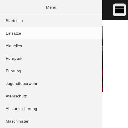
Menü
Startseite
Einsätze
Aktuelles
Fuhrpark
Führung
Jugendfeuerwehr
Atemschutz
DATUM:
07.04.2021 04:17
ART:
THL - Verkehrsunfall
Absturzsicherung
ORT:
Schrobenhausen - B300
Maschinisten
Fahrzeuge: