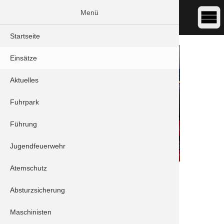
Menü
Startseite
Einsätze
Aktuelles
Fuhrpark
Führung
Jugendfeuerwehr
Atemschutz
DATUM:
13.04.2021 06:27
ART:
Brand - Brandmeldeanlage
Absturzsicherung
ORT:
Schrobenhausen - Lenbachplatz
Maschinisten
Fahrzeuge: