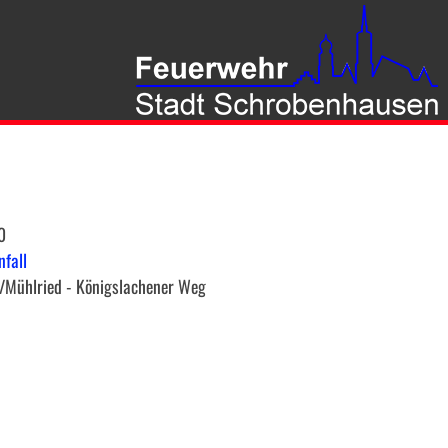
0
nfall
/Mühlried - Königslachener Weg