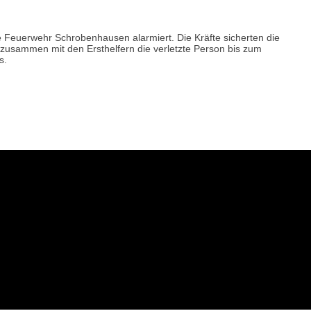
e Feuerwehr Schrobenhausen alarmiert. Die Kräfte sicherten die
 zusammen mit den Ersthelfern die verletzte Person bis zum
s.