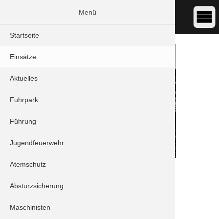
Menü
Startseite
Einsätze
Aktuelles
Fuhrpark
Führung
Jugendfeuerwehr
Atemschutz
DATUM:
30.11.2021 14:51
ART:
THL - Verkehrsunfall
Absturzsicherung
ORT:
Schrobenhausen/Edelshausen - St.2044
Maschinisten
Fahrzeuge: