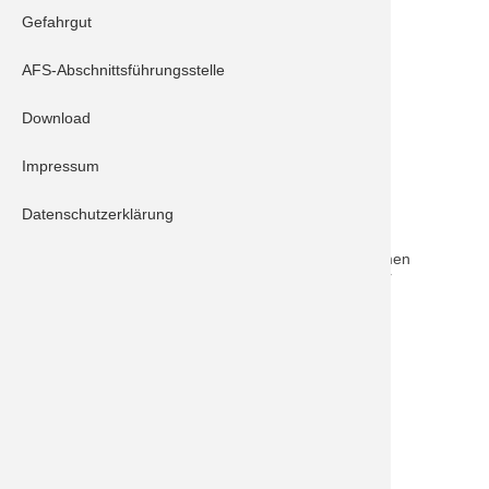
Gefahrgut
Schrobenhausen 10/1
Schrobenhausen 40/1
AFS-Abschnittsführungsstelle
Schrobenhausen 61/1
Schrobenhausen 55/1 mit VSA
Download
Impressum
Beschreibung:
Datenschutzerklärung
Ein PKW ist frontal mit einem Baum am Straßenrad
kollidiert. Die Person wurde dabei eingeklemmt und
musste von der Feuerwehr befreit werden. Zusammen
mit der ebenfalls alarmierten Freiwilligen Feuerwehr
Edelshausen sicherten wir noch die Einsatzstelle ab
und sperrten währen der gesamten Rettungs- und
Bergungsmaßnahmen die Staatsstraße zwischen
Edelshausen und Brunnen ab.