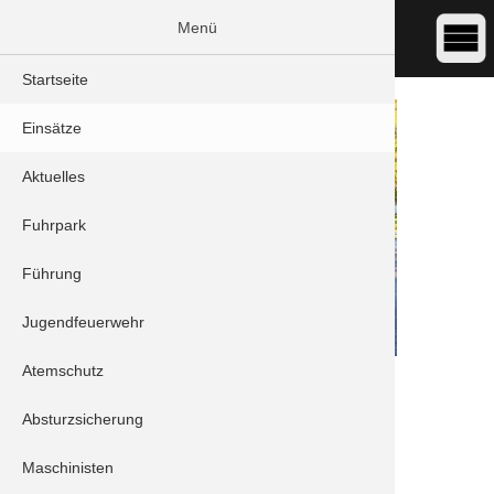
Menü
Startseite
Einsätze
Aktuelles
Fuhrpark
Führung
Jugendfeuerwehr
Atemschutz
DATUM:
30.03.2022 06:47
ART:
THL - Tragehilfe
Absturzsicherung
ORT:
Schrobenhausen/Mühlried - An der Schön
Maschinisten
Einheiten: