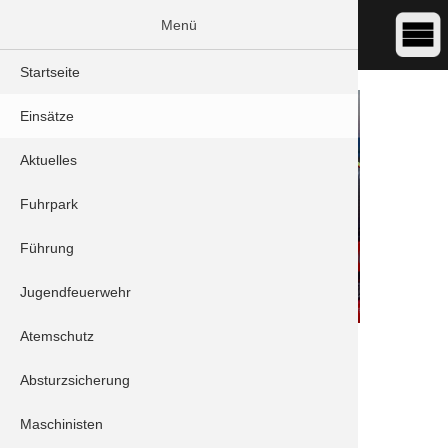
Menü
Startseite
Einsätze
Aktuelles
Fuhrpark
Führung
Jugendfeuerwehr
Atemschutz
DATUM:
09.04.2022 13:10
ART:
THL - Sturmschaden
Absturzsicherung
ORT:
Schrobenhausen - Lenbachstraße
Maschinisten
Einheiten: