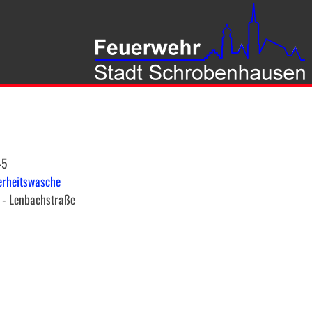
45
herheitswasche
 - Lenbachstraße