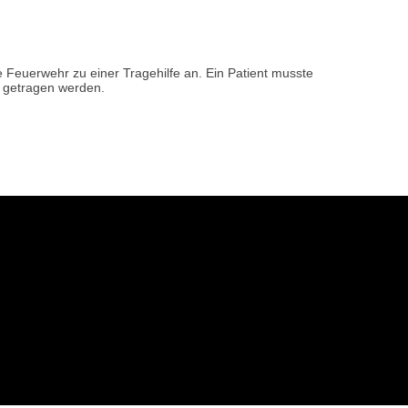
e Feuerwehr zu einer Tragehilfe an. Ein Patient musste
getragen werden.