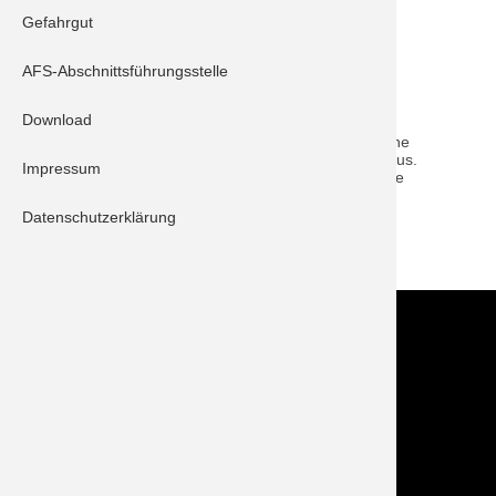
Gefahrgut
Schrobenhausen 40/2
AFS-Abschnittsführungsstelle
Beschreibung:
Download
Durch den plötzlich eingetretenen Starkregen lief eine
größere Menge Wasser in einen Keller eines Rohbaus.
Impressum
Kein Eingreifen durch die Feuerwehr erforderlich, die
zuständige Maurerfirma pumte das Wasser ab.
Datenschutzerklärung
ZURÜCK
Kontakt
Im NOTFALL IMMER die 112 wählen!
Feuerwehr Stadt Schrobenhausen
Hörzhausener Straße 12
86529 Schrobenhausen
Tel.: 08252 / 889025