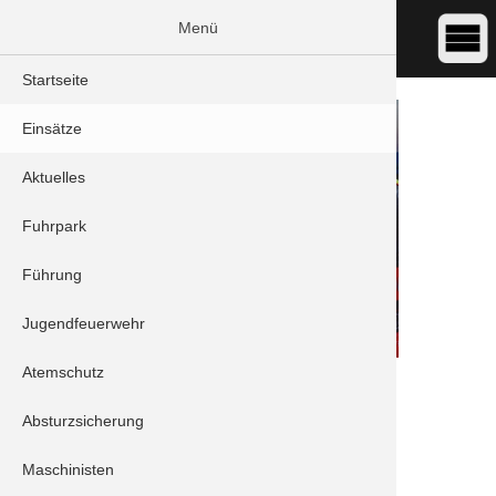
Menü
Startseite
Einsätze
Aktuelles
Fuhrpark
Führung
Jugendfeuerwehr
Atemschutz
DATUM:
22.06.2022 15:38
ART:
THL - Wasserschaden
Absturzsicherung
ORT:
Schrobenhausen - Hofnerstraße
Maschinisten
Einheiten: