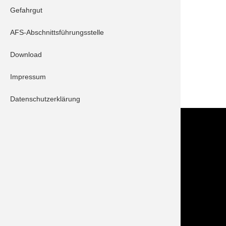
Gefahrgut
Schrobenhausen 14/1
AFS-Abschnittsführungsstelle
Beschreibung:
Download
Ein Wespennest musste umgesiedelt werden.
Impressum
ZURÜCK
Datenschutzerklärung
Kontakt
Im NOTFALL IMMER die 112 wählen!
Feuerwehr Stadt Schrobenhausen
Hörzhausener Straße 12
86529 Schrobenhausen
Tel.: 08252 / 889025
Folge uns auch auf