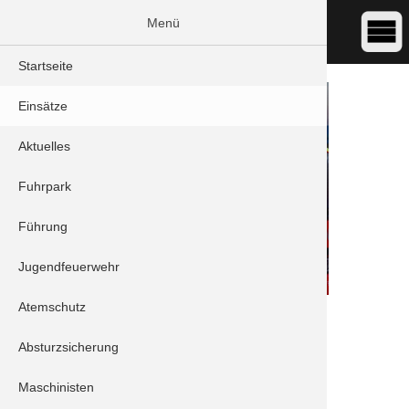
Menü
Startseite
Einsätze
Aktuelles
Fuhrpark
Führung
Jugendfeuerwehr
Atemschutz
DATUM:
05.07.2022 12:58
ART:
THL - Insekten
Absturzsicherung
ORT:
Schrobenhausen - Schleifmühlweg
Maschinisten
Einheiten: