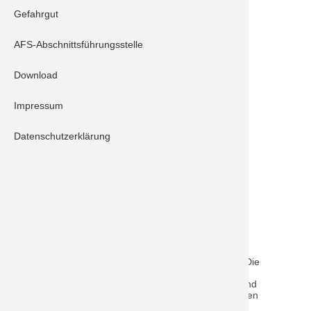
Gefahrgut
Schrobenhausen 10/1
Schrobenhausen 23/1
AFS-Abschnittsführungsstelle
Schrobenhausen 40/1
Feuerwehr Brunnen
Download
Feuerwehr Waidhofen
Impressum
Feuerwehr Edelshausen
Feuerwehr Berg im Gau
Datenschutzerklärung
Feuerwehr Karlshuld
Feuerwehr Hohenried
Kreisbrandinspektion
Beschreibung:
Mehrere kleinere Brandstellen und eine größere
wurden zwischen Brunnen und Gröbern gemeldet. Die
daraufhin alarmierten Kräfte haben sofort mit
Löschmaßnahmen begonnen und konnten den Brand
schnell ablöschen. Die abgelöschten Bereiche wurden
nochmals mit der Wärmebildkamera kontrolliert.