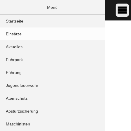
Menü
Startseite
Einsätze
Aktuelles
Fuhrpark
Führung
Jugendfeuerwehr
Atemschutz
DATUM:
28.07.2022 14:09
ART:
Brand - Flächenbrand
Absturzsicherung
ORT:
Brunnen - Gröbener Weg
Maschinisten
Einheiten: