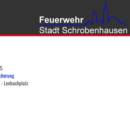
45
icherung
- Lenbachplatz