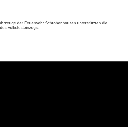
i Fahrzeuge der Feuerwehr Schrobenhausen unterstützten die
 des Volksfesteinzugs.