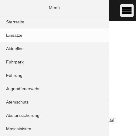
Menü
Startseite
Einsätze
Aktuelles
Fuhrpark
Führung
Jugendfeuerwehr
Atemschutz
DATUM:
19.08.2022 13:20
ART:
THL - Unwetter
Absturzsicherung
ORT:
Schrobenhausen/Hörzhausen - Im Wasserstall
Maschinisten
Einheiten: