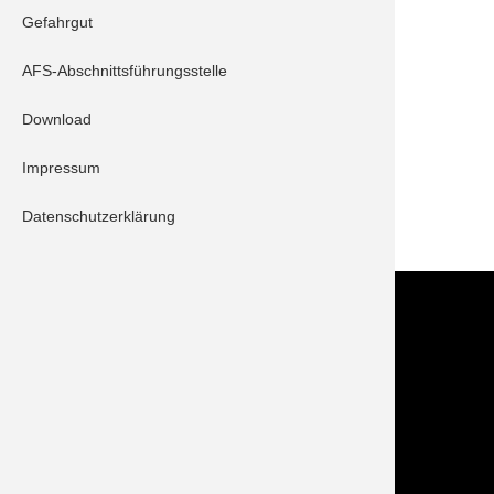
Gefahrgut
Schrobenhausen 10/1
AFS-Abschnittsführungsstelle
Beschreibung:
Download
Aufgrund der starken Regenfälle ist ein Keller
vollgelaufen. Kein Eingreifen der Feuerwehr
Impressum
erforderlich.
Datenschutzerklärung
ZURÜCK
Kontakt
Im NOTFALL IMMER die 112 wählen!
Feuerwehr Stadt Schrobenhausen
Hörzhausener Straße 12
86529 Schrobenhausen
Tel.: 08252 / 889025
Folge uns auch auf