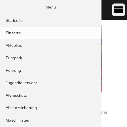
Menü
Startseite
Einsätze
Aktuelles
Fuhrpark
Führung
Jugendfeuerwehr
Atemschutz
DATUM:
19.08.2022 13:22
ART:
THL - Unwetter
Absturzsicherung
ORT:
Schrobenhausen/Hörzhausen - Gollingkreuter
Weg
Maschinisten