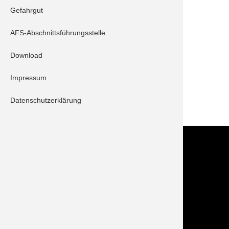
Gefahrgut
Schrobenhausen 10/1
AFS-Abschnittsführungsstelle
Beschreibung:
Download
Aufgrund der starken Regenfälle ist ein Keller
vollgelaufen. Kein Eingreifen der Feuerwehr
Impressum
erforderlich.
Datenschutzerklärung
ZURÜCK
Kontakt
Im NOTFALL IMMER die 112 wählen!
Feuerwehr Stadt Schrobenhausen
Hörzhausener Straße 12
86529 Schrobenhausen
Tel.: 08252 / 889025
Folge uns auch auf