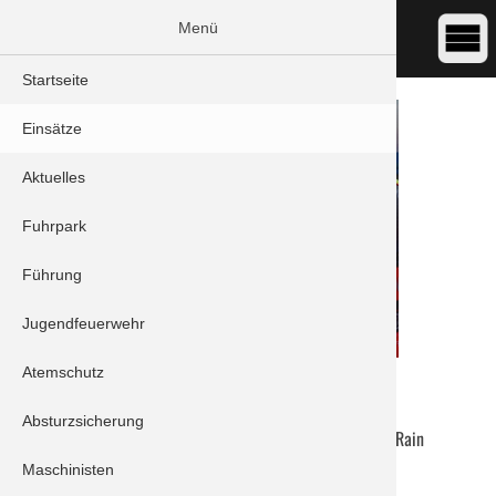
Menü
Startseite
Einsätze
Aktuelles
Fuhrpark
Führung
Jugendfeuerwehr
Atemschutz
DATUM:
19.08.2022 13:30
ART:
THL - Unwetter
Absturzsicherung
ORT:
Schrobenhausen/Hörzhausen - Am Hohen Rain
Maschinisten
Einheiten: