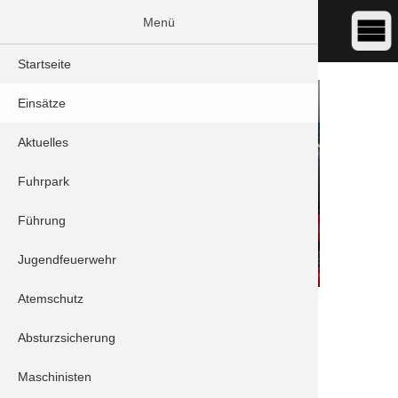
Menü
Startseite
Einsätze
Aktuelles
Fuhrpark
Führung
Jugendfeuerwehr
Atemschutz
DATUM:
24.12.2022 16:05
ART:
Brand - Kleinbrand
Absturzsicherung
ORT:
Schrobenhausen - Neuburger Straße
Maschinisten
Einheiten: