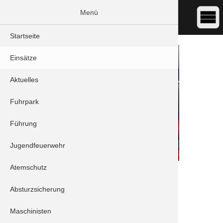
Menü
Startseite
Einsätze
Aktuelles
Fuhrpark
Führung
Jugendfeuerwehr
Atemschutz
DATUM:
06.01.2023 14:58
ART:
THL - Türöffnung
Absturzsicherung
ORT:
Schrobenhausen - Bischof-Sailer Straße
Maschinisten
Einheiten: