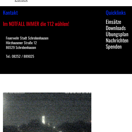
Kontakt
Quicklinks
Einsätze
Im NOTFALL IMMER die 112 wählen!
Downloads
Übungsplan
Feuerwehr Stadt Schrobenhausen
Nachrichten
Hörzhausener Straße 12
Spenden
86529 Schrobenhausen
Tel.: 08252 / 889025