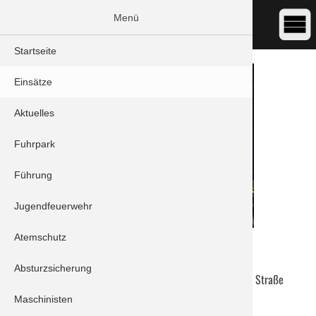
Menü
Startseite
Einsätze
Aktuelles
Fuhrpark
Führung
Jugendfeuerwehr
Atemschutz
DATUM:
10.02.2023 04:31
ART:
Brand - Dachstuhlbrand
Absturzsicherung
ORT:
Schrobenhausen/Sandizell - Klingsmooser Straße
Maschinisten
Einheiten: