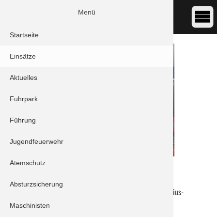
Menü
Startseite
Einsätze
Aktuelles
Fuhrpark
Führung
Jugendfeuerwehr
Atemschutz
DATUM:
05.03.2023 12:53
ART:
Brand - Fahrzeugbrand
Absturzsicherung
ORT:
Schrobenhausen/Edelshausen - St.-Mauritius-
Straße
Maschinisten