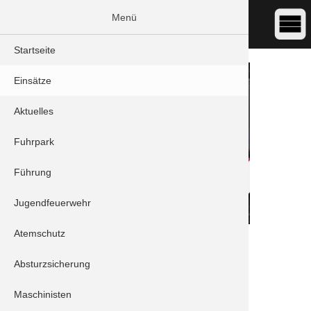
Menü
Startseite
Einsätze
Aktuelles
Fuhrpark
Führung
Jugendfeuerwehr
Atemschutz
DATUM:
08.04.2023 08:29
ART:
THL - Türöffnung
Absturzsicherung
ORT:
Aresing/Oberlauterbach - Hauptstraße
Maschinisten
Einheiten: