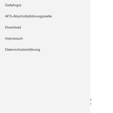
Gefahrgut
Schrobenhausen 10/1
Schrobenhausen 30/1
AFS-Abschnittsführungsstelle
Schrobenhausen 40/1
Feuerwehr Klingsmoos
Download
Feuerwehr Ludwigsmoos
Impressum
Feuerwehr Ehekirchen
Feuerwehr Sandizell
Datenschutzerklärung
Feuerwehr Grimolzhausen
Kater Neuburg 12/1 UG-ÖEL
Kreisbrandinspektion ND-SOB
Beschreibung:
Ein Baum geriet direkt neben einem Pferdestall aus
noch unbekannter Ursache in Brand. Darauf wurde
nach dem Alarmstichwort "Brand landwirtschaftliches
Anwesen" alarmiert. Aus Schrobenhausen wurde die
Drehleiter gefordert. Kurz nach Ankunft konnte der
Brand von den bereits eingetroffenen Feuerwehren