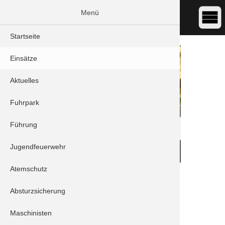
Menü
Startseite
Einsätze
Aktuelles
Fuhrpark
Führung
Jugendfeuerwehr
Atemschutz
DATUM:
03.06.2023 20:29
ART:
Brand - Gebäudebrand
Absturzsicherung
ORT:
Königsmoos/Klingsmoos - Erlengraben
Maschinisten
Einheiten: