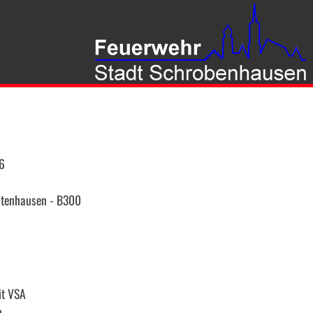
6
tenhausen - B300
it VSA
n