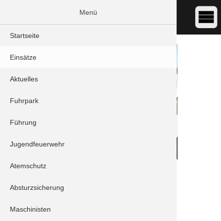
Menü
Startseite
Einsätze
Aktuelles
Fuhrpark
Führung
Jugendfeuerwehr
Atemschutz
DATUM:
11.07.2023 22:34
ART:
THL - Unwetter
Absturzsicherung
ORT:
Schrobenhausen - Regensburger Straße
Maschinisten
Einheiten: