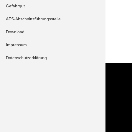
Gefahrgut
Schrobenhausen 40/1
AFS-Abschnittsführungsstelle
Beschreibung:
Download
Unwettereinsatz.
Impressum
ZURÜCK
Datenschutzerklärung
Kontakt
Im NOTFALL IMMER die 112 wählen!
Feuerwehr Stadt Schrobenhausen
Hörzhausener Straße 12
86529 Schrobenhausen
Tel.: 08252 / 889025
Folge uns auch auf