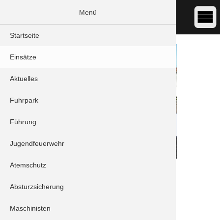
Menü
Startseite
Einsätze
Aktuelles
Fuhrpark
Führung
Jugendfeuerwehr
Atemschutz
DATUM:
12.07.2023 00:00
ART:
THL - Unwetter
Absturzsicherung
ORT:
Schrobenhausen - Ganghoferstraße
Maschinisten
Einheiten: