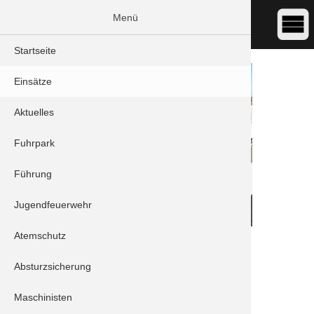
Menü
Startseite
Einsätze
Aktuelles
Fuhrpark
Führung
Jugendfeuerwehr
Atemschutz
DATUM:
12.07.2023 05:15
ART:
THL - Unwetter
Absturzsicherung
ORT:
Schrobenhausen/Sandizell - ND-14
Maschinisten
Einheiten: