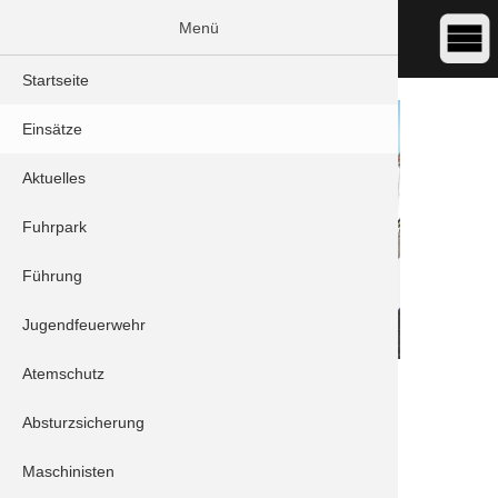
Menü
Startseite
Einsätze
Aktuelles
Fuhrpark
Führung
Jugendfeuerwehr
Atemschutz
DATUM:
01.11.2023 15:10
ART:
Brand - Rauchentwicklung
Absturzsicherung
ORT:
Schrobenhausen - Bgm.-Götz-Straße
Maschinisten
Einheiten: