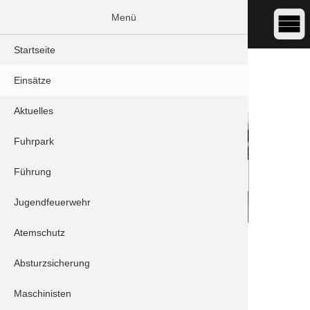
Menü
Startseite
Einsätze
Aktuelles
Fuhrpark
Führung
Jugendfeuerwehr
Atemschutz
DATUM:
13.11.2023 11:52
ART:
ABC-Einsatz - Gasaustritt
Absturzsicherung
ORT:
Schrobenhausen/Steingriff - Steingriffer
Straße
Maschinisten