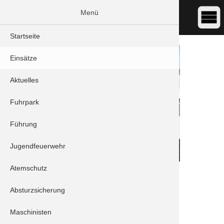
Menü
Startseite
Einsätze
Aktuelles
Fuhrpark
Führung
Jugendfeuerwehr
Atemschutz
DATUM:
01.12.2023 18:04
ART:
THL - Schneebruch
Absturzsicherung
ORT:
Schrobenhausen/Mühlried - Am Mahlberg
Maschinisten
Einheiten: