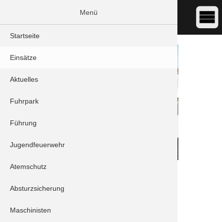
Menü
Startseite
Einsätze
Aktuelles
Fuhrpark
Führung
Jugendfeuerwehr
Atemschutz
DATUM:
27.12.2023 11:51
ART:
THL - Waldunfall
Absturzsicherung
ORT:
Schrobenhausen/Mühlried - Am Mahlberg
Maschinisten
Einheiten: