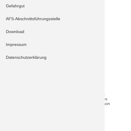
Gefahrgut
Schrobenhausen 10/1
Schrobenhausen 40/1
AFS-Abschnittsführungsstelle
Schrobenhausen 40/2
Schrobenhausen 61/1
Download
Feuerwehr Mühlried
Impressum
Kreisbrandinspektion ND-SOB
Datenschutzerklärung
Beschreibung:
Die Freiwilligen Feuerwehren aus Mühlried und
Schrobenhausen wurde zu einem gemeldeten
Waldunfall im Bereich Mahlberg alarmiert. Laut
Mitteilung sei eine Person vermutlich verletzt und
könne sich nicht mehr befreien. Nach Absuchen des
Gebietes kam die Entwarnung durch die Leitstelle, es
handelte sich um einen Irrtum. Der betroffenen Person
gehe es soweit gut, kein Eingreifen durch die
Feuerwehren erforderlich.
ZURÜCK