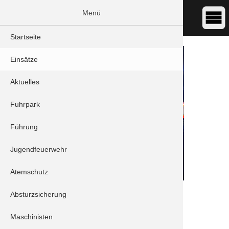
Menü
Startseite
Einsätze
Aktuelles
Fuhrpark
Führung
Jugendfeuerwehr
Atemschutz
DATUM:
20.04.2024 22:31
Absturzsicherung
ART:
Brand - Großbrand
ORT:
Karlskron - Wintersoln
Maschinisten