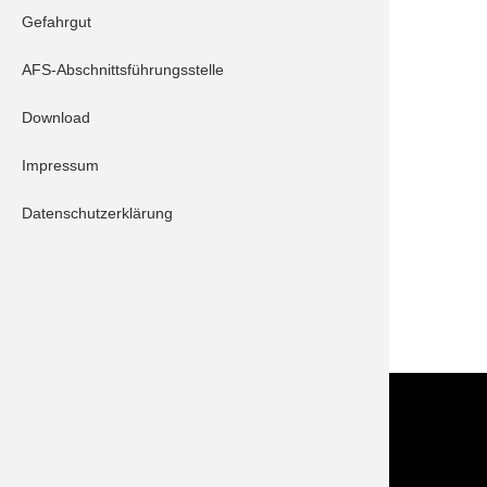
Gefahrgut
THL 1 - Unwetter
AFS-Abschnittsführungsstelle
Einheiten:
Download
Schrobenhausen 10/1
Impressum
Schrobenhausen 40/2
Datenschutzerklärung
Beschreibung:
Unwettereinsatz, Wasser im Keller.
ZURÜCK
Kontakt
Im NOTFALL IMMER die 112 wählen!
Feuerwehr Stadt Schrobenhausen
Hörzhausener Straße 12