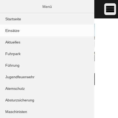
Menü
Startseite
Einsätze
Aktuelles
Fuhrpark
Führung
Jugendfeuerwehr
Atemschutz
DATUM:
26.06.2024 16:30
ART:
THL - Unwetter
Absturzsicherung
ORT:
Schrobenhausen - Am Zacherkeller
Maschinisten
Stichwort/Sachverhalt: