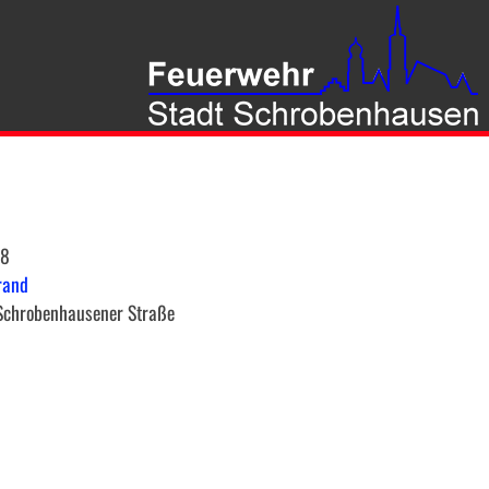
58
rand
Schrobenhausener Straße